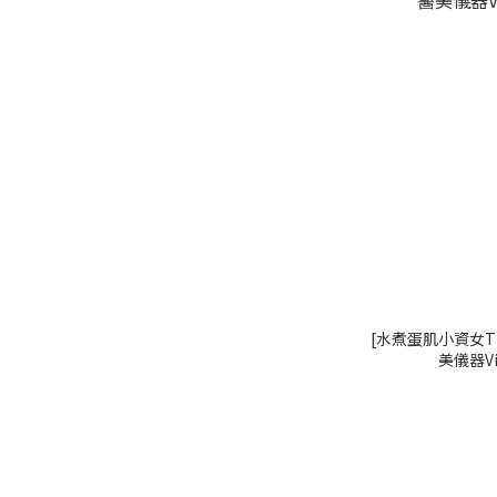
[水煮蛋肌小資女Th
美儀器V