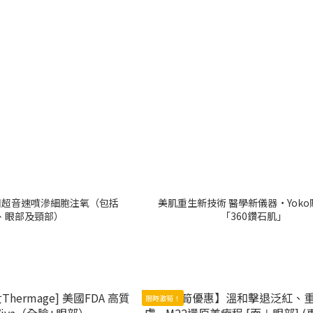
國超音速噴滲細胞注氧（包括
美肌重生新技術 醫學新儀器•Yok
、眼部及頸部）
「360鑽石肌」
限時激筍！