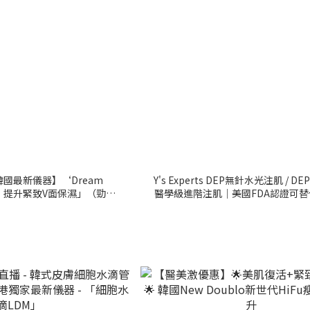
國最新儀器】‘Dream
Y's Experts DEP無針水光注肌 / 
子•提升緊致V面保濕」（勁抵
醫學級進階注肌｜美國FDA認證可
$940/50mins）
射【面眼頸】