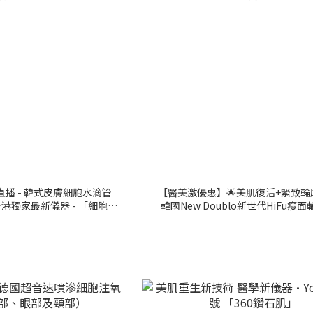
直播 - 韓式皮膚細胞水滴管
【醫美激優惠】🌟美肌復活+緊致輪
ts全港獨家最新儀器 - 「細胞水
韓國New Doublo新世代HiFu瘦
滴LDM」