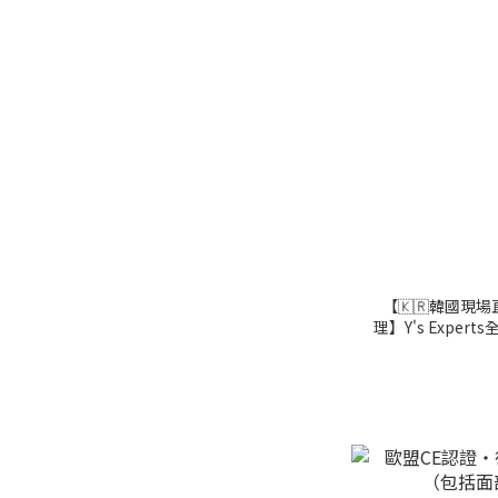
【🇰🇷韓國現場
理】Y's Exper