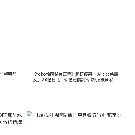
年輕明眸
【Yoko韓國醫美直擊】超筍優惠 「Alltite美魔
女」2.0體驗【一個體驗價試齊3部頂級獨家高
端儀器】