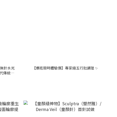
DEP無針水光
【爆抵限時體驗價】專家級五行肚調理 ✨
替代傳統注