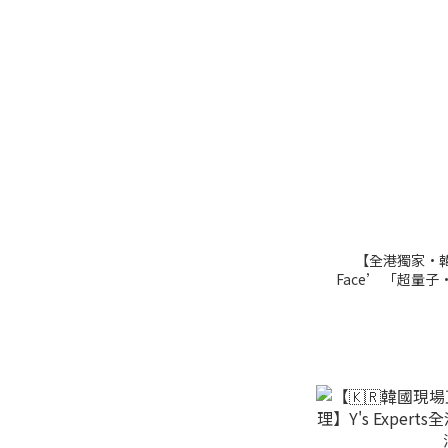
【全港獨家•韓
Face’ 「超量
半價體驗只