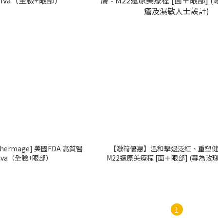
ermage] 美國FDA 高質醫
【激筍優惠】溫和擊退泛紅、重塑健康
iva（全臉+眼部）
M22還原美療程 [面＋眼部] (專為玫瑰痤瘡及濕
敏人士設計)
1