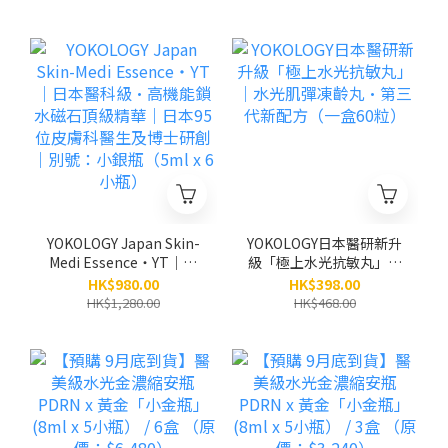
YOKOLOGY Japan Skin-
YOKOLOGY日本醫研新升
Medi Essence・YT｜日
級「極上水光抗敏丸」｜
本醫科級•高機能鎖水磁
水光肌彈凍齡丸•第三代
HK$980.00
HK$398.00
石頂級精華｜日本95位皮
新配方（一盒60粒）
HK$1,280.00
HK$468.00
膚科醫生及博士研創｜別
號：小銀瓶（5ml x 6小
瓶）