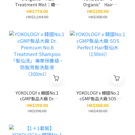
Treatment Mist│韓國
Organic’ Hair
No.6天然有機植萃護髮噴
Treatment Mist│韓國
HK$774.00
HK$298.00
霧（免沖洗）
No.6天然有機植萃護髮噴
HK$1,164.00
HK$388.00
（100ml）/3支 (原
霧「髮仙霧」（免沖洗）
價:$1,164)
（100ml）
YOKOLOGY x 韓國No.1
YOKOLOGY x 韓國No.1
cGMP髮品大廠 Dr.
cGMP髮品大廠 SOS
Premium No.6
Perfect Hair髮仙水
HK$358.00
HK$368.00
Treatment Shampoo
（150ml）
HK$398.00
HK$438.00
「髮仙洗」專業保養級•
防脫育髮洗髮液
（300ml）