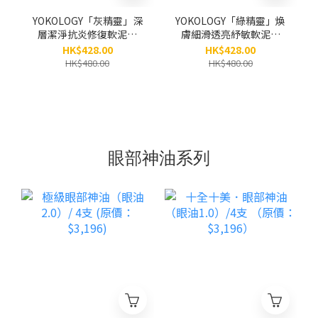
YOKOLOGY「灰精靈」深
YOKOLOGY「綠精靈」煥
層潔淨抗炎修復軟泥膜
膚細滑透亮紓敏軟泥膜
Clarifying & Detox Grey
Pro Renewing Green
HK$428.00
HK$428.00
Mask（100g）
Mask (100g)
HK$480.00
HK$480.00
眼部神油系列