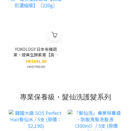
YOKOLOGY 日本有機蔬
果•健美生酵素膏【高級
別濃縮版】（220g）
HK$691.00
HK$768.00
專業保養級・髮仙洗護髮系列