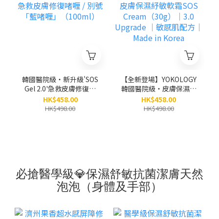
韓國醫院級‧新升級'SOS
【全新登場】YOKOLOGY
Gel 2.0'急救皮膚修復啫
韓國醫院級‧皮膚保濕紓
喱 / 別號「藍啫喱」
敏軟霜SOS
HK$458.00
HK$458.00
（100ml）
Cream（30g）｜3.0
HK$498.00
HK$498.00
Upgrade ｜敏感肌配方
｜ Made in Korea
必搶醫學級💎保濕舒敏抗菌潔膚天然
泡泡（身體及手部）