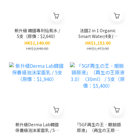
新升級 韓國專利仙氣水 /
法國2 in 1 Organic
5支（原價：$2,640）
Smart Water/4支(原
價：$1,472)
HK$2,140.00
HK$1,152.00
HK$2,640.00
HK$1,472.00
新升級Derma Lab韓國
「5GF再生の王．眼臉頸
保養級泡沫潔面乳 / 5支
原液」（再生の王原液