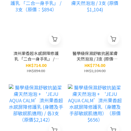
濟州果香超水感屏障修護
醫學級保濕舒敏抗菌潔膚
乳 「二合一身手乳」 / 3
天然泡泡 / 3支 (原價
支（原價：$894）
$1,104)
HK$714.00
HK$774.00
HK$894.00
HK$1,104.00