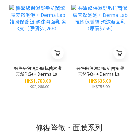
體及手部敏感肌適用）
（200ML）
醫學級保濕舒敏抗菌潔膚
醫學級保濕舒敏抗菌潔膚
天然泡泡 + Derma Lab
天然泡泡 + Derma Lab
韓國保養級 泡沫潔面乳
韓國保養級 泡沫潔面乳
HK$1,788.00
HK$636.00
各3支（原價$2,268）
（原價$756）
HK$2,268.00
HK$756.00
修復降敏・面膜系列