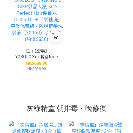
【1＋1套裝】
YOKOLOGY x 韓國No.1
cGMP髮品大廠 SOS
HK$688.00
Perfect Hair髮仙水
HK$836.00
（150ml）＋「髮仙洗」
專業保養級•防脫育髮洗
髮液（300ml） / 各1支
(原價$836)
灰綠精靈 朝排毒・晚修復