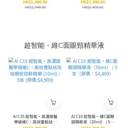
（原價：$1,940）
3.0）（30ml） / 5支（原
HK$1,490.00
HK$3,490.00
價：$5,400）
HK$1,940.00
HK$5,400.00
超智能・維C面眼頸精華液
AI C35 超智能‧高濃度醫
AI C10 超智能‧維C面眼
學級維C｜高效重點袪斑
頸精華液（30ml） / 5支
袪眼紋逆齡精華 (10ml) /
（原價：$4,400）