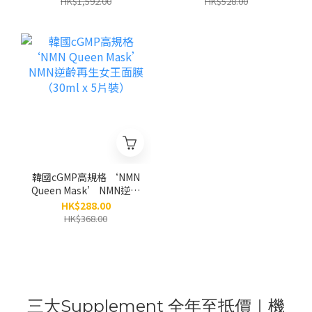
HK$1,592.00
HK$528.00
膜 (80g) 別號：「水庫面
膜」｜高階規格廠｜「無
添加」防腐劑和香料｜濕
敏肌和醫美肌適用 | 眼面
頸
韓國cGMP高規格 ‘NMN
Queen Mask’ NMN逆齡
再生女王面膜（30ml x 5
HK$288.00
片裝）
HK$368.00
三大Supplement 全年至抵價｜機