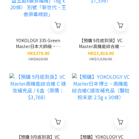
YOKOLOGY 335 Green
【預購 9月底到貨】VC
Master日本大師級•發
Master高機能綜合維 C
酵蔬果排毒綠粉（高質蔬
速攻補充品 / 12盒（原
HK$378.00
HK$3,816.00
果x益生菌x膳食纖維)
價：$7,536）
HK$618.00
HK$7,536.00
（8g x 20條） 別號「新
世代•王者排毒綠飲」
【預購 9月底到貨】VC
【預購】YOKOLOGY VC