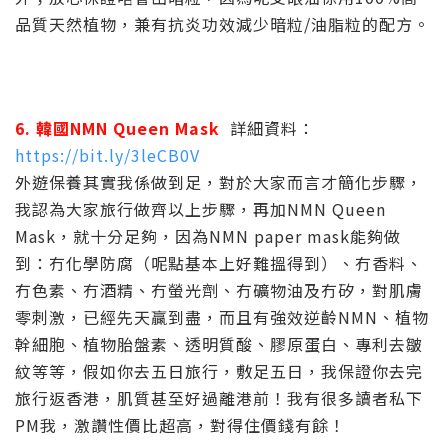
品質天然植物，兼有抗炎功效減少暗粒/油脂粒的配方。
6. 韓國NMN Queen Mask
詳細資料：
https://bit.ly/3leCB0V
外遊保養其實我係做到足，對於大家而言才簡化步驟，
我認為大家旅行做齊以上步驟，再加NMN Queen
Mask，就十分足夠，因為NMN paper mask能夠做
到：冇化學防腐（呢點基本上好難搵得到）、冇香料、
冇色素、冇酒精、冇螢光劑、冇礦物油及冇矽，對肌膚
零刺激，已經先天贏到盡，而且有強效逆齡NMN、植物
幹細胞、植物胎盤素、透明質酸、膠原蛋白、專利去皺
紋等等，假如你去五日旅行，敷足五日，我保證你去完
旅行返香港，肌質甚至好過離港前！我有很多讀者私下
PM我，激讚性價比超高，對得住價錢有餘！