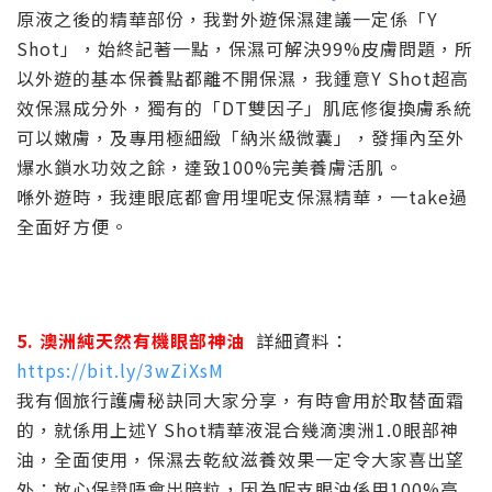
原液之後的精華部份，我對外遊保濕建議一定係「Y
Shot」，始終記著一點，保濕可解決99%皮膚問題，所
以外遊的基本保養點都離不開保濕，我鍾意Y Shot超高
效保濕成分外，獨有的「DT雙因子」肌底修復換膚系統
可以嫩膚，及專用極細緻「納米級微囊」，發揮內至外
爆水鎖水功效之餘，達致100%完美養膚活肌。
喺外遊時，我連眼底都會用埋呢支保濕精華，一take過
全面好方便。
5. 澳洲純天然有機眼部神油
詳細資料：
https://bit.ly/3wZiXsM
我有個旅行護膚秘訣同大家分享，有時會用於取替面霜
的，就係用上述Y Shot精華液混合幾滴澳洲1.0眼部神
油，全面使用，保濕去乾紋滋養效果一定令大家喜出望
外；放心保證唔會出暗粒，因為呢支眼油係用100%高