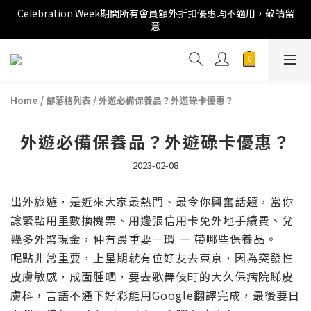
Celebration Week期間所有會員額外折扣優惠均不適用，敬請留
意
Home
/
部落格列表
/
外遊必備保養品？外遊碌卡優惠？
外遊必備保養品？外遊碌卡優惠？
2023-02-08
出外旅遊，是近來大家最熱門、最令你興奮話題，當你
諗緊點用里數換機票、用邊張信用卡免外地手續費、兌
幾多外幣現金，仲有最重要一環 — 帶哪些保養品。
呢點非常重要，上星期就有位好友去東京，因為突發性
皮膚敏感，成面腫晒，要去歌舞伎町的大久保病院睇皮
膚科，言語不通下好彩能用Google翻譯完成，最後要日