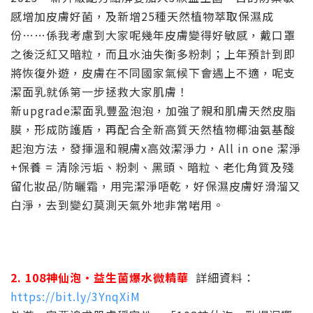
感增加皮膚好菌，及新增25種天然植物萃取保濕成
份……係我考慮到大家呢幾年皮膚變得好敏感，戴口罩
之後泛紅又暗粒，而且水油失衡多粉刺；上年預計到即
將恢復外遊，皮膚在不同國家氣候下會遇上不適，呢支
潔面乳就係第一步拯救大家肌膚！
新upgrade潔面乳豐盈泡泡，加強了親和肌膚天然皮脂
膜，形成防護盾，再配合全新高質天然植物椰油氨基酸
起泡方法，發揮溫和親膚x高效潔淨力，All in one 潔淨
+保養 = 清除污垢、粉刺、黑頭、暗粒、老化角質及殘
留化妝品/防曬霜，用完潔淨唔乾，好保濕皮膚好滑溜又
白淨，去到變幻莫測天氣外地非常啱用。
2. 108神仙泡•益生菌爆水微精華
詳細資料：
https://bit.ly/3YnqXiM