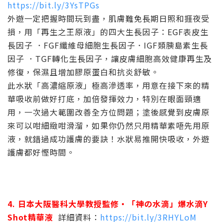
https://bit.ly/3YsTPGs
外遊一定把握時間玩到盡，肌膚難免長期日照和捱夜受
損，用「再生之王原液」的四大生長因子：EGF表皮生
長因子 ．FGF纖維母細胞生長因子．IGF類胰島素生長
因子 ．TGF轉化生長因子，讓皮膚細胞高效健康再生及
修復，保濕且增加膠原蛋白和抗炎舒敏。
此水狀「高濃縮原液」極高滲透率，用意在接下來的精
華吸收前做好打底，加倍發揮效力，特別在眼面頸適
用，一次過大範圍改善全方位問題；塗後感覺到皮膚原
來可以咁細緻咁滑溜，如果你仍然只用精華素唔先用原
液，就錯過成功護膚的要訣！水狀易推開快吸收，外遊
護膚都好慳時間。
4. 日本大阪醫科大學教授監修‧「神の水滴」爆水滴Y
Shot精華液
詳細資料：
https://bit.ly/3RHYLoM