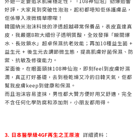
外遊一定要追求肌膚穩定性，「108神仙泡」勁爆迴響
好評，大家見到突破性泡泡，起初都唔知佢係護膚品，
佢係導入液微精華嚟㗎！
韓國納米泡沫科技的滲透超越尋常保養品，表皮直達真
皮，我嚴選8款大細份子透明質酸，全效發揮「瞬間爆
水、長效鎖水」超卓保濕抗老效能；再加10種益生菌 +
益生元 + 後生元去調節微生態，提高肌膚好菌保濕、防
禦、抗敏及修復能力。
潔面後，在眼面頸抹108神仙泡，即刻feel到皮膚好濕
潤，真正打好基礎，去到極乾燥又冷的日韓天氣，佢都
幫我皮膚keep到健康和保濕。
而且泡沫容易塗抹，男性都大贊方便好用又舒適，完全
不含任何化學防腐和添加劑，小朋友都用得。
3. 日本醫學級4GF再生之王原液
詳細資料：