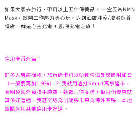
如果大家去旅行，帶齊以上五件保養品 + 一盒五片NMN
Mask，放開工作壓力專心玩，返到酒店沖涼/浸浴保養
護膚，就是心靈充電 + 肌膚充電之旅！
信用卡番外篇：
好多人曾經問我，旅行碌卡可以唔使俾海外簽賬附加費
（一般要再加1.9%）？ 我就用渣打Smart萬事達卡，
寫明免海外簽賬手續費。著數只得呢樣，佢其他優惠就
真係好普通，我甚至認為出呢張卡只為海外簽賬，本地
簽賬就用其他信用卡好過。