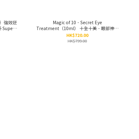
級｝強效逆
Magic of 10．Secret Eye
 Super
Treatment（10ml） 十全十美．眼部神油
（眼油1.0）
HK$720.00
HK$799.00