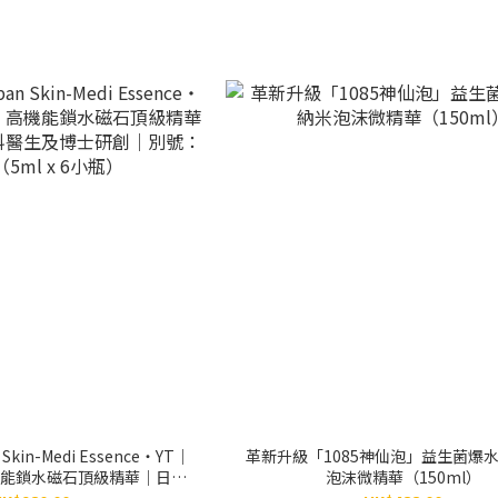
 Skin-Medi Essence・YT｜
革新升級「1085神仙泡」益生菌爆
能鎖水磁石頂級精華｜日本
泡沫微精華（150ml）
生及博士研創｜別號：小銀瓶