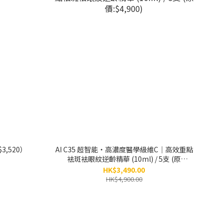
3,520）
AI C35 超智能‧高濃度醫學級維C｜高效重點
袪斑袪眼紋逆齡精華 (10ml) / 5支 (原
價:$4,900)
HK$3,490.00
HK$4,900.00