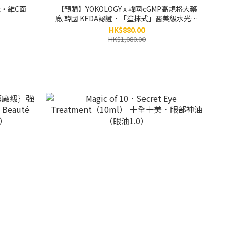
智能‧維C面
【預購】YOKOLOGY x 韓國cGMP高規格大藥
廠 韓國 KFDA認證•「塗抹式」醫美級水光金
濃縮安瓶 PDRN x 黃金「小金瓶」(8ml x 5小
HK$880.00
瓶）
HK$1,080.00