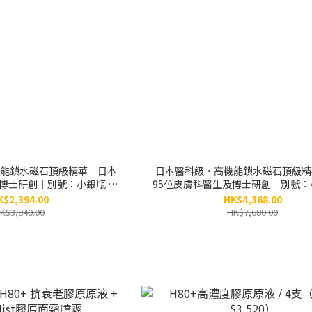
能鎖水磁石頂級精華｜日本
日本醫科級•高機能鎖水磁石頂級精
博士研創｜別號：小銀瓶 / 3
95位皮膚科醫生及博士研創｜別號：小銀
價：$3,840）
盒（原價：$7,680）
K$2,394.00
HK$4,368.00
K$3,840.00
HK$7,680.00