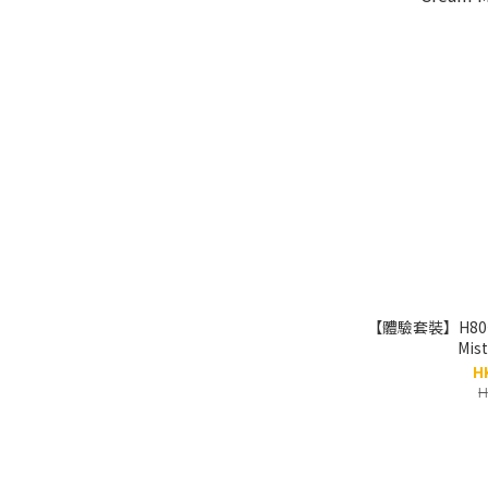
【體驗套裝】H80+
Mi
H
H