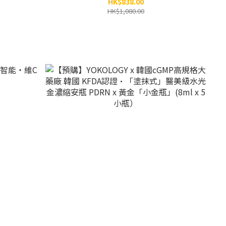
HK$838.00
HK$1,080.00