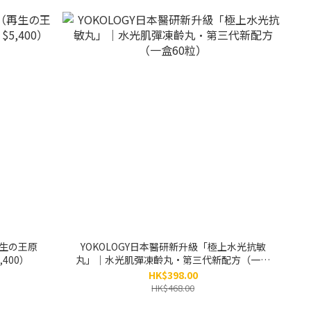
再生の王原
YOKOLOGY日本醫研新升級「極上水光抗敏
,400）
丸」｜水光肌彈凍齡丸•第三代新配方（一盒
60粒）
HK$398.00
HK$468.00