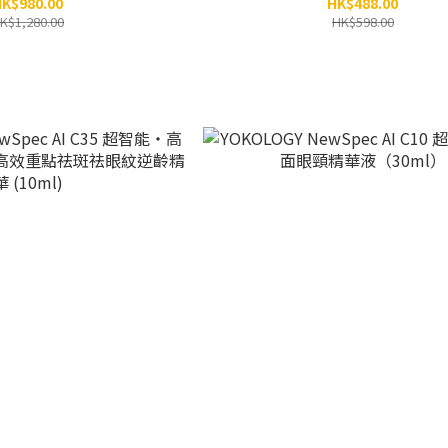
K$980.00
HK$488.00
ml x 6小瓶）
K$1,280.00
HK$598.00