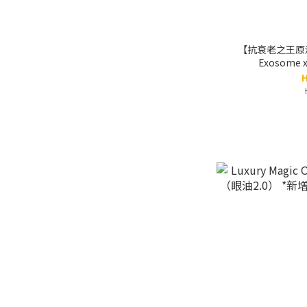
【抗衰老之王原
Exosome x
Pep
H