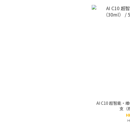
AI C10 超智能‧
支（原
H
H