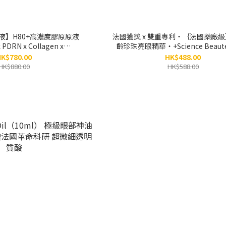
液】H80+高濃度膠原原液
法國獲獎 x 雙重專利‧｛法國藥廠
 PDRN x Collagen x
齡珍珠亮眼精華‧+Science Beauté
tides（30ml）
Eye Serum（15ml）
K$780.00
HK$488.00
HK$880.00
HK$588.00