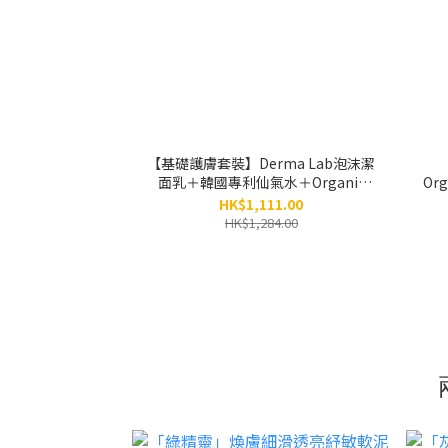
【基礎護膚套裝】Derma Lab泡沫潔
面乳＋韓國專利仙氣水＋Organic
Org
Smart Water
潔面
HK$1,111.00
HK$1,284.00