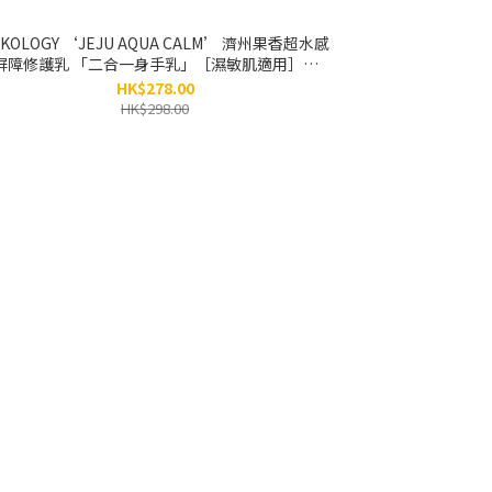
OKOLOGY ‘JEJU AQUA CALM’ 濟州果香超水感
屏障修護乳 「二合一身手乳」［濕敏肌適用］｜
GMP大廠生產（身體及手部敏感肌適用）
HK$278.00
（200ML）
HK$298.00