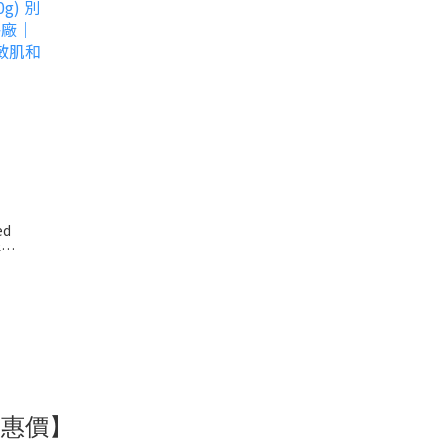
ed
海道
) 別
廠｜
肌和
優惠價】