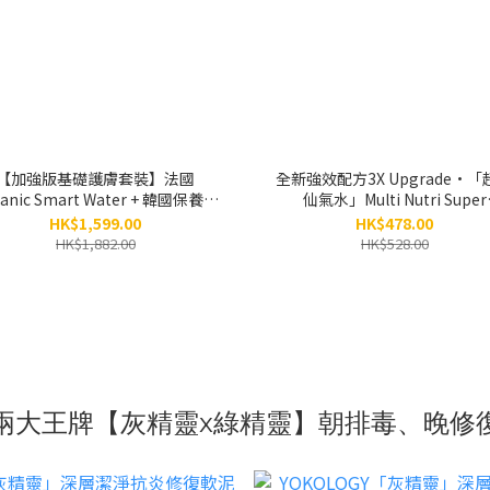
【加強版基礎護膚套裝】法國
全新強效配方3X Upgrade•「
anic Smart Water + 韓國保養級
仙氣水」Multi Nutri Super
乳 ＋ 韓國超級仙氣水 ＋ 1085泡
Lotion（150ml）
HK$1,599.00
HK$478.00
沬微精華
HK$1,882.00
HK$528.00
兩大王牌【灰精靈x綠精靈】朝排毒、晚修