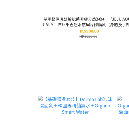
醫學級保濕舒敏抗菌潔膚天然泡泡 + ‘JEJU AQ
CALM’濟州果香超水感屏障修護乳（身體及手
感肌適用）（原價$656）
HK$508.00
HK$656.00