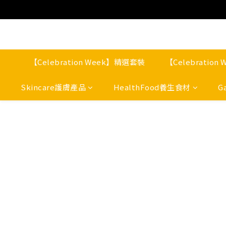
【Celebration Week】精選套裝
【Celebratio
Skincare護膚產品
HealthFood養生食材
G