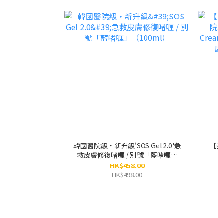
韓國醫院級‧新升級'SOS Gel 2.0'急
【
救皮膚修復啫喱 / 別號「藍啫喱」
（100ml）
Cr
HK$458.00
HK$498.00