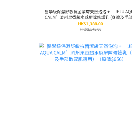
醫學級保濕舒敏抗菌潔膚天然泡泡 + ‘JEJU AQ
CALM’濟州果香超水感屏障修護乳 (身體及手
感肌適用) / 各3支（原價$2,142）
HK$1,388.00
HK$2,142.00