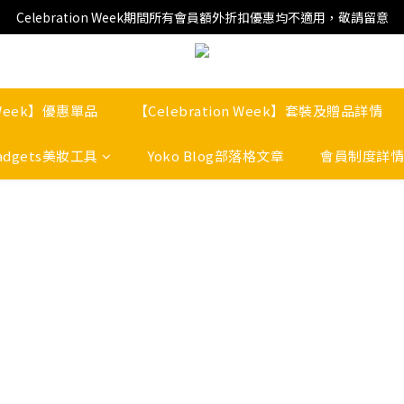
Celebration Week期間所有會員額外折扣優惠均不適用，敬請留意
n Week】優惠單品
【Celebration Week】套裝及贈品詳情
adgets美妝工具
Yoko Blog部落格文章
會員制度詳情