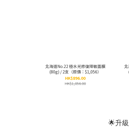
北海道No.22 極水光修復降敏面膜
北
(80g) / 2支（原價：$1,056）
HK$896.00
HK$1,056.00
🌟升