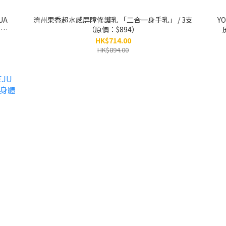
UA
濟州果香超水感屏障修護乳 「二合一身手乳」 / 3支
Y
部敏
（原價：$894）
HK$714.00
HK$894.00