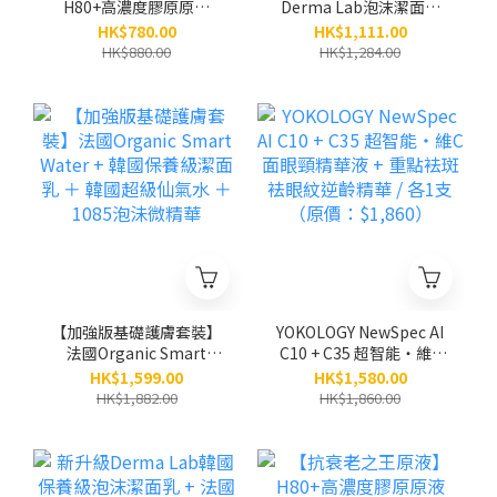
H80+高濃度膠原原液
Derma Lab泡沫潔面乳
Exosome x PDRN x
＋韓國專利仙氣水＋
HK$780.00
HK$1,111.00
Collagen x
Organic Smart Water
HK$880.00
HK$1,284.00
Peptides（30ml）
【加強版基礎護膚套裝】
YOKOLOGY NewSpec AI
法國Organic Smart
C10 + C35 超智能‧維C
Water + 韓國保養級潔面
面眼頸精華液 + 重點袪斑
HK$1,599.00
HK$1,580.00
乳 ＋ 韓國超級仙氣水 ＋
袪眼紋逆齡精華 / 各1支
HK$1,882.00
HK$1,860.00
1085泡沬微精華
（原價：$1,860）