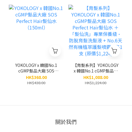
（100ml）
防脫育髮洗髮液
（300ml）
YOKOLOGY x 韓國No.1
【育髮系列】YOKOLOGY
cGMP髮品大廠 SOS
x 韓國No.1 cGMP髮品大
Perfect Hair髮仙水
廠 SOS Perfect Hair髮仙
HK$368.00
HK$1,088.00
（150ml）
水 ＋「髮仙洗」專業保
HK$438.00
HK$1,224.00
養級•防脫育髮洗髮液 +
No.6天然有機植萃護髮噴
霧 / 各1支 (原價$1,224)
關於我們