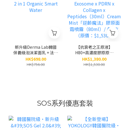
新升級Derma Lab韓國
【抗衰老之王原液】
保養級泡沫潔面乳 + 法國
H80+高濃度膠原原液
2 in 1 Organic Smart
Exosome x PDRN x
HK$698.00
HK$1,380.00
Water
Collagen x
HK$756.00
HK$1,530.00
Peptides（30ml）
Cream Mist「逆齡魔
法」膠原面霜噴霧
（80ml）/ 各1支（原
價：$1,530）
SOS系列優惠套裝