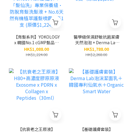
【育髮系列】YOKOLOGY
醫學級保濕舒敏抗菌潔膚
x 韓國No.1 cGMP髮品大
天然泡泡 + Derma Lab
廠 SOS Perfect Hair髮仙
韓國保養級 泡沫潔面乳
HK$1,088.00
HK$1,788.00
水 ＋「髮仙洗」專業保
各3支（原價$2,268）
HK$1,224.00
HK$2,268.00
養級•防脫育髮洗髮液 +
No.6天然有機植萃護髮噴
霧 / 各1支 (原價$1,224)
【抗衰老之王原液】
【基礎護膚套裝】