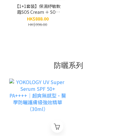
【1+1套裝】保濕紓敏軟
霜SOS Cream ＋ SOS
Gel 2.0'急救皮膚修復啫
HK$888.00
喱
HK$996.00
防曬系列