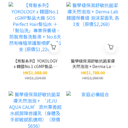
【育髮系列】YOKOLOGY
醫學級保濕舒敏抗菌潔膚
x 韓國No.1 cGMP髮品大
天然泡泡 + Derma Lab
廠 SOS Perfect Hair髮仙
韓國保養級 泡沫潔面乳
HK$1,088.00
HK$1,788.00
水 ＋「髮仙洗」專業保
各3支（原價$2,268）
HK$1,224.00
HK$2,268.00
養級•防脫育髮洗髮液 +
No.6天然有機植萃護髮噴
霧 / 各1支 (原價$1,224)