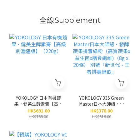
全線Supplement
YOKOLOGY 日本有機蔬
YOKOLOGY 335 Green
果•健美生酵素膏【高級
Master日本大師級•發
別濃縮版】（220g）
酵蔬果排毒綠粉（高質蔬
HK$691.00
HK$378.00
果x益生菌x膳食纖維)
HK$768.00
HK$618.00
（8g x 20條） 別號「新
世代•王者排毒綠飲」