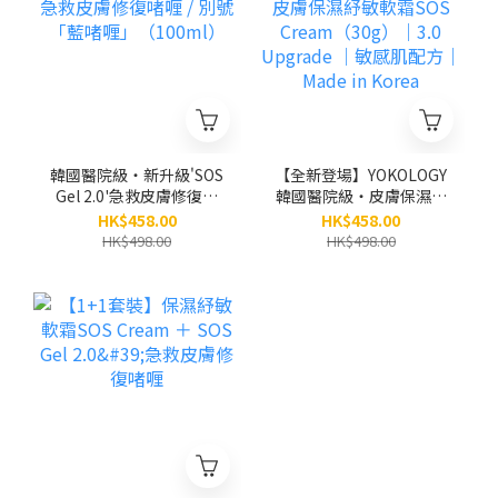
韓國醫院級‧新升級'SOS
【全新登場】YOKOLOGY
Gel 2.0'急救皮膚修復啫
韓國醫院級‧皮膚保濕紓
喱 / 別號「藍啫喱」
敏軟霜SOS
HK$458.00
HK$458.00
（100ml）
Cream（30g）｜3.0
HK$498.00
HK$498.00
Upgrade ｜敏感肌配方
｜ Made in Korea