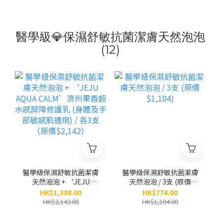
醫學級💎保濕舒敏抗菌潔膚天然泡泡
(12)
醫學級保濕舒敏抗菌潔膚
醫學級保濕舒敏抗菌潔膚
天然泡泡 + ‘JEJU
天然泡泡 / 3支 (原價
AQUA CALM’濟州果香
$1,104)
HK$1,388.00
HK$774.00
超水感屏障修護乳 (身體
HK$2,142.00
HK$1,104.00
及手部敏感肌適用) / 各3
支（原價$2,142）