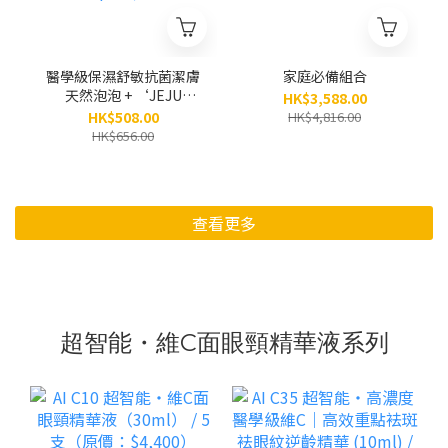
醫學級保濕舒敏抗菌潔膚
家庭必備組合
天然泡泡 + ‘JEJU
HK$3,588.00
AQUA CALM’濟州果香
HK$508.00
HK$4,816.00
超水感屏障修護乳（身體
HK$656.00
及手部敏感肌適用）（原
價$656）
查看更多
超智能・維C面眼頸精華液系列