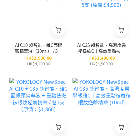
AI C10 超智能‧維C面眼
AI C35 超智能‧高濃度醫
頸精華液（30ml） / 5支
學級維C｜高效重點袪斑
（原價：$4,400）
袪眼紋逆齡精華 (10ml) /
HK$2,990.00
HK$3,490.00
5支 (原價:$4,900)
HK$4,400.00
HK$4,900.00