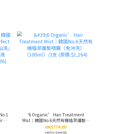
o.1
'6 Organic’ Hair Treatment
ir髮
Mist│韓國No.6天然有機植萃護髮噴
專業保
霧（免沖洗）（100ml）/3支 (原
HK$774.00
 /
價:$1,164)
HK$1,164.00