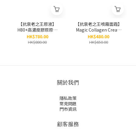
【抗衰老之王原液】
【抗衰老之王噴霧面霜】
H80+高濃度膠原原液
Magic Collagen Cream
Exosome x PDRN x
Mist「逆齡魔法」膠原面
HK$780.00
HK$480.00
Collagen x
霜噴霧（80ml）
HK$880.00
HK$650.00
Peptides（30ml）
關於我們
隱私政策
常見問題
門市資訊
顧客服務