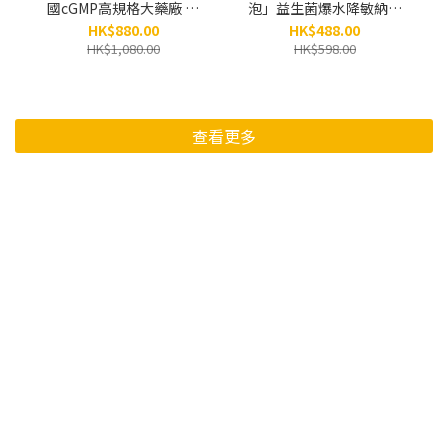
國cGMP高規格大藥廠 韓
泡」益生菌爆水降敏納米
國 KFDA認證•「塗抹
泡沫微精華（150ml）
HK$880.00
HK$488.00
式」醫美級水光金濃縮安
HK$1,080.00
HK$598.00
瓶 PDRN x 黃金「小金
瓶」(8ml x 5小瓶）
查看更多