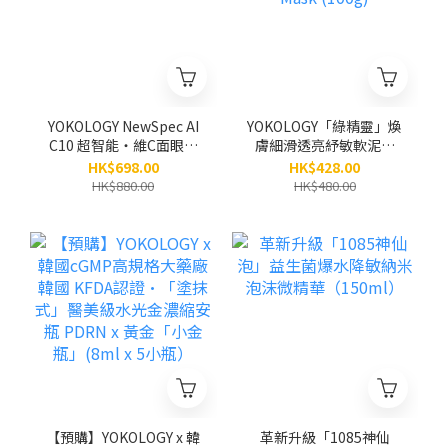
YOKOLOGY NewSpec AI
YOKOLOGY「綠精靈」煥
C10 超智能‧維C面眼頸
膚細滑透亮紓敏軟泥膜
精華液（30ml）
Pro Renewing Green
HK$698.00
HK$428.00
Mask (100g)
HK$880.00
HK$480.00
【預購】YOKOLOGY x 韓
革新升級「1085神仙