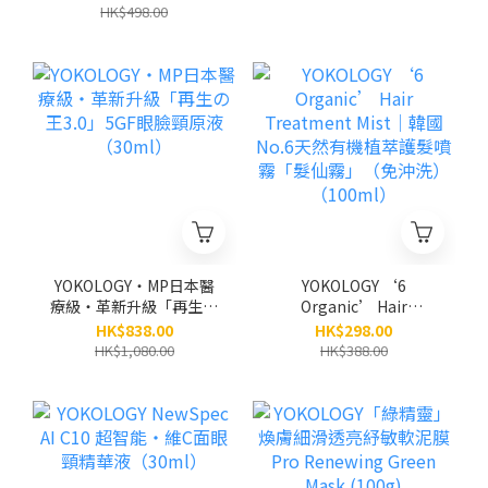
Cream（30g）｜3.0
醫學防曬護膚級強效精華
HK$498.00
Upgrade ｜敏感肌配方
（30ml）
｜ Made in Korea
YOKOLOGY‧MP日本醫
YOKOLOGY ‘6
療級‧革新升級「再生の
Organic’ Hair
王3.0」5GF眼臉頸原液
Treatment Mist│韓國
HK$838.00
HK$298.00
（30ml）
No.6天然有機植萃護髮噴
HK$1,080.00
HK$388.00
霧「髮仙霧」（免沖洗）
（100ml）