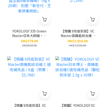
YOKOLOGY 335 Green
【預購 9月底到貨】VC
Master日本大師級•發
Master高機能綜合維 C
酵蔬果排毒綠粉（高質蔬
速攻補充品 / 12盒（原
HK$378.00
HK$3,816.00
果x益生菌x膳食纖維)
價：$7,536）
HK$618.00
HK$7,536.00
（8g x 20條） 別號「新
世代•王者排毒綠飲」
【預購 9月底到貨】VC
【預購】YOKOLOGY VC