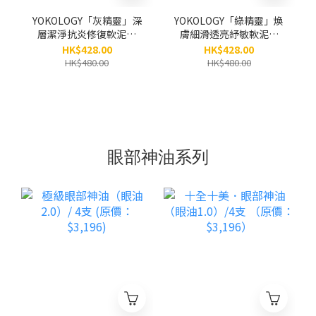
YOKOLOGY「灰精靈」深
YOKOLOGY「綠精靈」煥
層潔淨抗炎修復軟泥膜
膚細滑透亮紓敏軟泥膜
Clarifying & Detox Grey
Pro Renewing Green
HK$428.00
HK$428.00
Mask（100g）
Mask (100g)
HK$480.00
HK$480.00
眼部神油系列