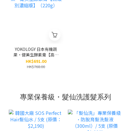
YOKOLOGY 日本有機蔬
果•健美生酵素膏【高級
別濃縮版】（220g）
HK$691.00
HK$768.00
專業保養級・髮仙洗護髮系列