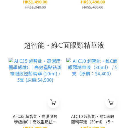
（原價：$1,940）
3.0）（30ml） / 5支（原
HK$1,490.00
HK$3,490.00
價：$5,400）
HK$1,940.00
HK$5,400.00
超智能・維C面眼頸精華液
AI C35 超智能‧高濃度醫
AI C10 超智能‧維C面眼
學級維C｜高效重點袪斑
頸精華液（30ml） / 5支
袪眼紋逆齡精華 (10ml) /
（原價：$4,400）