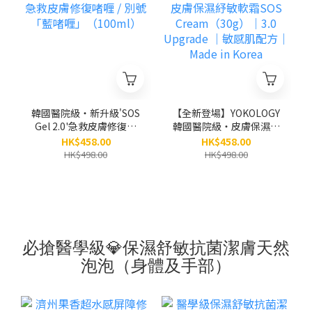
韓國醫院級‧新升級'SOS
【全新登場】YOKOLOGY
Gel 2.0'急救皮膚修復啫
韓國醫院級‧皮膚保濕紓
喱 / 別號「藍啫喱」
敏軟霜SOS
HK$458.00
HK$458.00
（100ml）
Cream（30g）｜3.0
HK$498.00
HK$498.00
Upgrade ｜敏感肌配方
｜ Made in Korea
必搶醫學級💎保濕舒敏抗菌潔膚天然
泡泡（身體及手部）