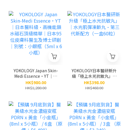
YOKOLOGY Japan Skin-
YOKOLOGY日本醫研新升
Medi Essence・YT｜日
級「極上水光抗敏丸」｜
本醫科級•高機能鎖水磁
水光肌彈凍齡丸•第三代
HK$980.00
HK$398.00
石頂級精華｜日本95位皮
新配方（一盒60粒）
HK$1,280.00
HK$468.00
膚科醫生及博士研創｜別
號：小銀瓶（5ml x 6小
瓶）