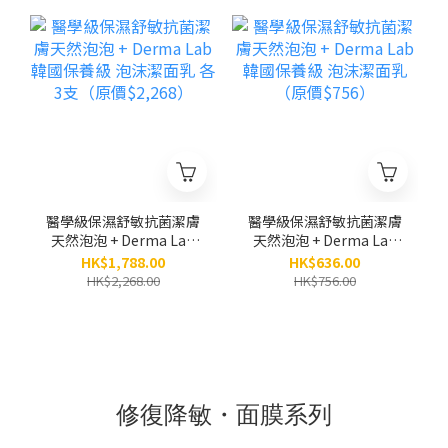
體及手部敏感肌適用）
（200ML）
醫學級保濕舒敏抗菌潔膚
醫學級保濕舒敏抗菌潔膚
天然泡泡 + Derma Lab
天然泡泡 + Derma Lab
韓國保養級 泡沫潔面乳
韓國保養級 泡沫潔面乳
HK$1,788.00
HK$636.00
各3支（原價$2,268）
（原價$756）
HK$2,268.00
HK$756.00
修復降敏・面膜系列