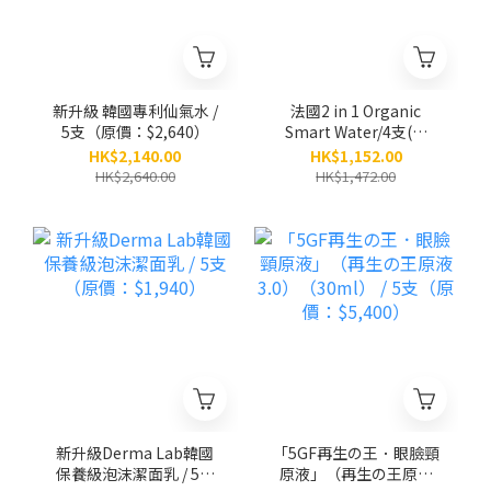
新升級 韓國專利仙氣水 /
法國2 in 1 Organic
5支（原價：$2,640）
Smart Water/4支(原
價：$1,472)
HK$2,140.00
HK$1,152.00
HK$2,640.00
HK$1,472.00
新升級Derma Lab韓國
「5GF再生の王．眼臉頸
保養級泡沫潔面乳 / 5支
原液」（再生の王原液