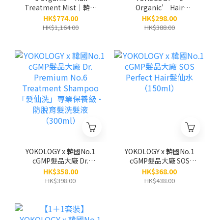
Treatment Mist│韓國
Organic’ Hair
No.6天然有機植萃護髮噴
Treatment Mist│韓國
HK$774.00
HK$298.00
霧（免沖洗）
No.6天然有機植萃護髮噴
HK$1,164.00
HK$388.00
（100ml）/3支 (原
霧「髮仙霧」（免沖洗）
價:$1,164)
（100ml）
YOKOLOGY x 韓國No.1
YOKOLOGY x 韓國No.1
cGMP髮品大廠 Dr.
cGMP髮品大廠 SOS
Premium No.6
Perfect Hair髮仙水
HK$358.00
HK$368.00
Treatment Shampoo
（150ml）
HK$398.00
HK$438.00
「髮仙洗」專業保養級•
防脫育髮洗髮液
（300ml）