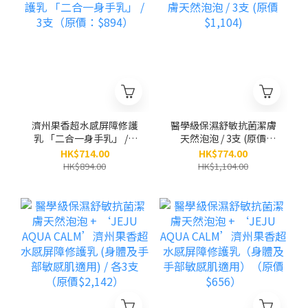
濟州果香超水感屏障修護
醫學級保濕舒敏抗菌潔膚
乳 「二合一身手乳」 / 3
天然泡泡 / 3支 (原價
支（原價：$894）
$1,104)
HK$714.00
HK$774.00
HK$894.00
HK$1,104.00