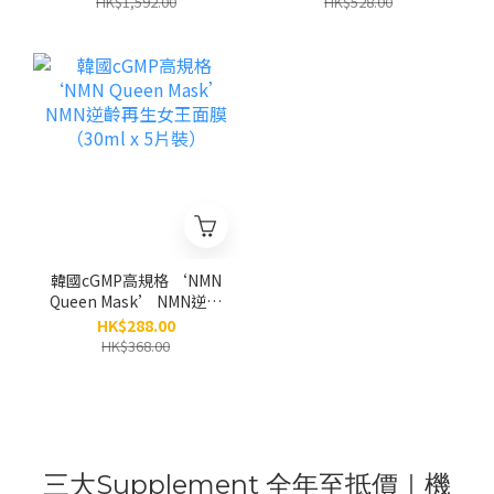
HK$1,592.00
HK$528.00
膜 (80g) 別號：「水庫面
膜」｜高階規格廠｜「無
添加」防腐劑和香料｜濕
敏肌和醫美肌適用 | 眼面
頸
韓國cGMP高規格 ‘NMN
Queen Mask’ NMN逆齡
再生女王面膜（30ml x 5
HK$288.00
片裝）
HK$368.00
三大Supplement 全年至抵價｜機