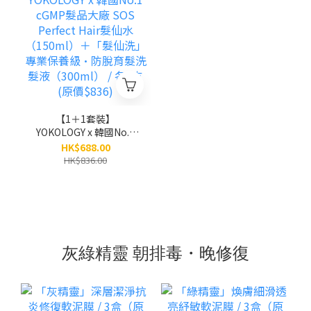
【1＋1套裝】
YOKOLOGY x 韓國No.1
cGMP髮品大廠 SOS
HK$688.00
Perfect Hair髮仙水
HK$836.00
（150ml）＋「髮仙洗」
專業保養級•防脫育髮洗
髮液（300ml） / 各1支
(原價$836)
灰綠精靈 朝排毒・晚修復