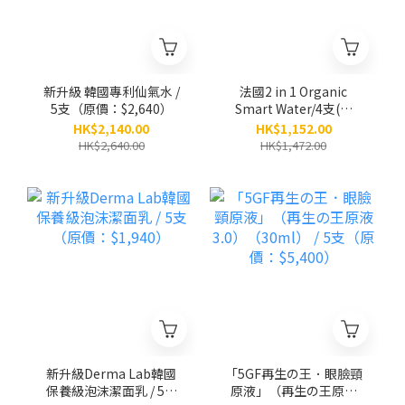
新升級 韓國專利仙氣水 /
法國2 in 1 Organic
5支（原價：$2,640）
Smart Water/4支(原
價：$1,472)
HK$2,140.00
HK$1,152.00
HK$2,640.00
HK$1,472.00
新升級Derma Lab韓國
「5GF再生の王．眼臉頸
保養級泡沫潔面乳 / 5支
原液」（再生の王原液