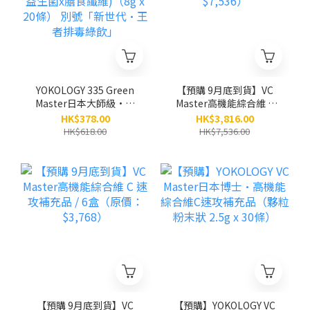
YOKOLOGY 335 Green
【預購 9月底到貨】VC
Master日本大師級•發
Master高機能綜合維 C
酵蔬果排毒綠粉（高質蔬
速攻補充品 / 12盒（原
HK$378.00
HK$3,816.00
果x益生菌x膳食纖維)
價：$7,536）
HK$618.00
HK$7,536.00
（8g x 20條） 別號「新
世代•王者排毒綠飲」
【預購 9月底到貨】VC
【預購】YOKOLOGY VC