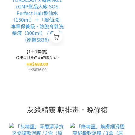
【1＋1套裝】
YOKOLOGY x 韓國No.1
cGMP髮品大廠 SOS
HK$688.00
Perfect Hair髮仙水
HK$836.00
（150ml）＋「髮仙洗」
專業保養級•防脫育髮洗
髮液（300ml） / 各1支
(原價$836)
灰綠精靈 朝排毒・晚修復