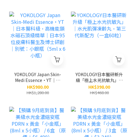
YOKOLOGY Japan Skin-
YOKOLOGY日本醫研新升
Medi Essence・YT｜日
級「極上水光抗敏丸」｜
本醫科級•高機能鎖水磁
水光肌彈凍齡丸•第三代
HK$980.00
HK$398.00
石頂級精華｜日本95位皮
新配方（一盒60粒）
HK$1,280.00
HK$468.00
膚科醫生及博士研創｜別
號：小銀瓶（5ml x 6小
瓶）