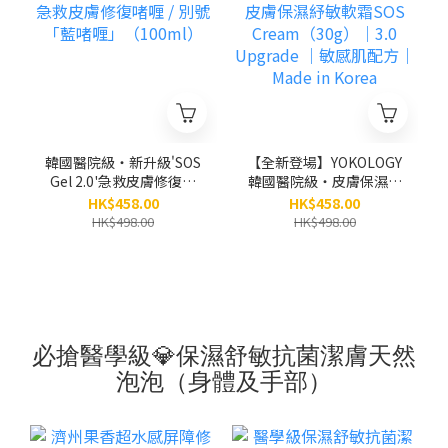
韓國醫院級‧新升級'SOS
【全新登場】YOKOLOGY
Gel 2.0'急救皮膚修復啫
韓國醫院級‧皮膚保濕紓
喱 / 別號「藍啫喱」
敏軟霜SOS
HK$458.00
HK$458.00
（100ml）
Cream（30g）｜3.0
HK$498.00
HK$498.00
Upgrade ｜敏感肌配方
｜ Made in Korea
必搶醫學級💎保濕舒敏抗菌潔膚天然
泡泡（身體及手部）