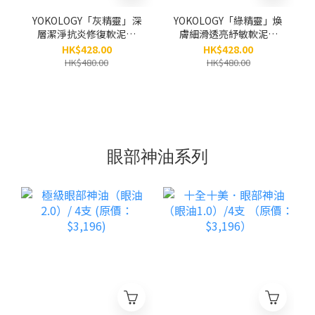
YOKOLOGY「灰精靈」深
YOKOLOGY「綠精靈」煥
層潔淨抗炎修復軟泥膜
膚細滑透亮紓敏軟泥膜
Clarifying & Detox Grey
Pro Renewing Green
HK$428.00
HK$428.00
Mask（100g）
Mask (100g)
HK$480.00
HK$480.00
眼部神油系列