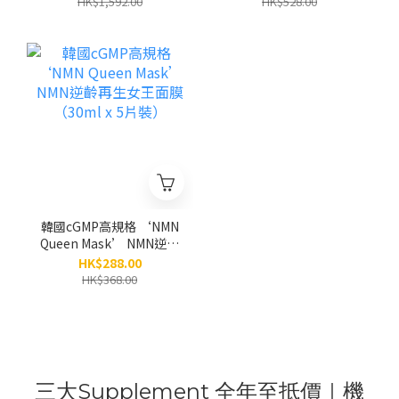
HK$1,592.00
HK$528.00
膜 (80g) 別號：「水庫面
膜」｜高階規格廠｜「無
添加」防腐劑和香料｜濕
敏肌和醫美肌適用 | 眼面
頸
韓國cGMP高規格 ‘NMN
Queen Mask’ NMN逆齡
再生女王面膜（30ml x 5
HK$288.00
片裝）
HK$368.00
三大Supplement 全年至抵價｜機