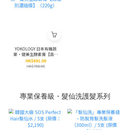
YOKOLOGY 日本有機蔬
果•健美生酵素膏【高級
別濃縮版】（220g）
HK$691.00
HK$768.00
專業保養級・髮仙洗護髮系列