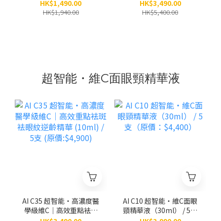
（原價：$1,940）
3.0）（30ml） / 5支（原
HK$1,490.00
HK$3,490.00
價：$5,400）
HK$1,940.00
HK$5,400.00
超智能・維C面眼頸精華液
AI C35 超智能‧高濃度醫
AI C10 超智能‧維C面眼
學級維C｜高效重點袪斑
頸精華液（30ml） / 5支
袪眼紋逆齡精華 (10ml) /
（原價：$4,400）