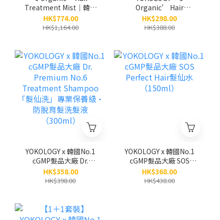
Treatment Mist│韓國
Organic’ Hair
No.6天然有機植萃護髮噴
Treatment Mist│韓國
HK$774.00
HK$298.00
霧（免沖洗）
No.6天然有機植萃護髮噴
HK$1,164.00
HK$388.00
（100ml）/3支 (原
霧「髮仙霧」（免沖洗）
價:$1,164)
（100ml）
YOKOLOGY x 韓國No.1
YOKOLOGY x 韓國No.1
cGMP髮品大廠 Dr.
cGMP髮品大廠 SOS
Premium No.6
Perfect Hair髮仙水
HK$358.00
HK$368.00
Treatment Shampoo
（150ml）
HK$398.00
HK$438.00
「髮仙洗」專業保養級•
防脫育髮洗髮液
（300ml）