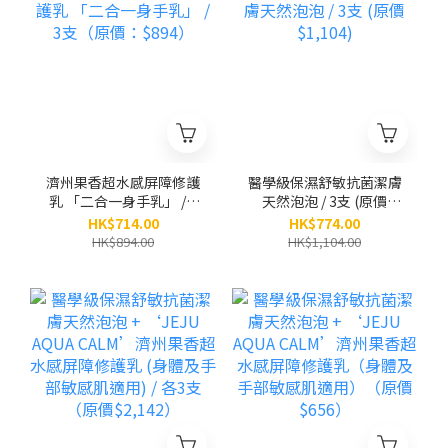
濟州果香超水感屏障修護
醫學級保濕舒敏抗菌潔膚
乳 「二合一身手乳」 / 3
天然泡泡 / 3支 (原價
支（原價：$894）
$1,104)
HK$714.00
HK$774.00
HK$894.00
HK$1,104.00