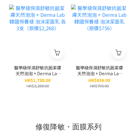
體及手部敏感肌適用）
（200ML）
醫學級保濕舒敏抗菌潔膚
醫學級保濕舒敏抗菌潔膚
天然泡泡 + Derma Lab
天然泡泡 + Derma Lab
韓國保養級 泡沫潔面乳
韓國保養級 泡沫潔面乳
HK$1,788.00
HK$636.00
各3支（原價$2,268）
（原價$756）
HK$2,268.00
HK$756.00
修復降敏・面膜系列