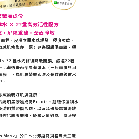
兼華麗成份
水 × 22重高效活性配方
復・屏障重建・全面降敏
終於面世，皮膚立即水感爆發，極度柔軟，
敏感肌修復亦一絕！專為照顧眼面頸，極
No.22 極水光修復降敏面膜」嚴選22種
上北海道岩內深層海洋水（一般面膜只用
面膜」，為肌膚帶來即時及長效超級補水
神。
亦照顧養好肌膚健康！
認明星修護成份Ectoin、超級保濕鎖水
及透明質酸複合物、以及科研級認證降敏
效強化肌膚屏障、紓緩泛紅敏感，同時提
eam Mask」於日本北海道高規格專業工廠