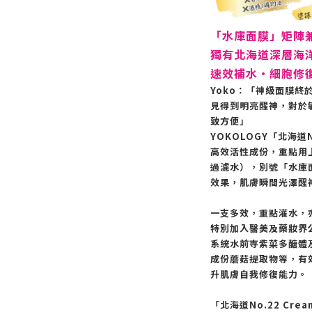
「水庫面膜」矩陣
獨有北海道深層海洋
速效補水・細胞修
Yoko：「神級面膜
見得到明亮醒神，對於
致方便」
YOKOLOGY「北海道
高效活性成份，重點用
過濾水），別號「水庫
效果，肌膚瞬間光澤醒
一支多效，重點灌水，
特別加入醫美及藥妝界公
系統水前寺紫菜多醣體
成份蘑菇提取物等，有
升肌膚自我修復能力。
「北海道No.22 Cr