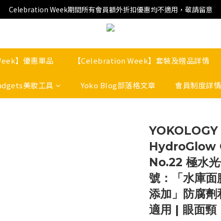
Celebration Week期間所有會員額外折扣優惠均不適用，敬請留意
n Week】優惠單品
【Celebration Week】套裝及贈品詳情
adgets美妝工具
Yoko Blog部落格文章
會員制度詳情
YOKOLOGY N
HydroGlow
No.22 極水
號：「水庫面
添加」防腐劑
適用 | 眼面頸