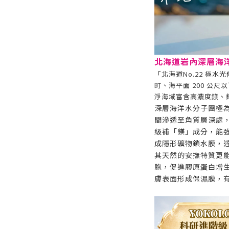
北海道岩內深層海
「北海道No.22 極
町、海平面 200 公
淨海域富含高濃度鎂、
深層海洋水分子團極
間滲透至角質層深處
級補「鎂」成分，能
成隱形礦物鎖水膜，
其天然的安撫特質更
胞，促進膠原蛋白增
膚表面形成保濕膜，