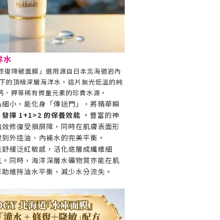
洋水
水光修復降敏面膜」選用源自日本北海道岩內
尺以下的頂級深層海洋水。這片無光低溫的純
鈣、鉀等稀有微量元素的珍貴水源。
為細小，能化身「傳送門」，將精華瞬
，
發揮 1+1>2 的保養效能
。豐富的神
強效修復受損屏障，同時在肌膚表面形
達到外控油、內補水的完美平衡。
能舒緩泛紅敏感，活化底層成纖維細
生。同時，海洋深層水礦物質亦能在肌
有助維持油水平衡，減少水分流失。