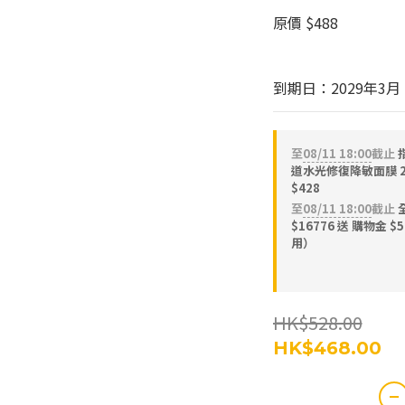
原價 $488
到期日：2029年3月
至
08/11 18:00
截止
指
道水光修復降敏面膜 
$428
至
08/11 18:00
截止
全
$16776 送 購物金 $
用）
HK$528.00
HK$468.00