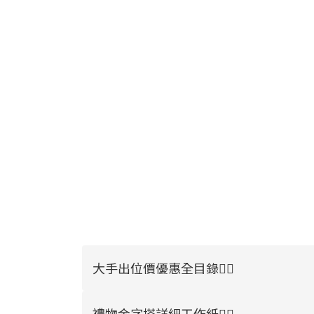
大手出位價優惠全目錄👉🏻
禮物金字塔詳細工作紙👉🏻