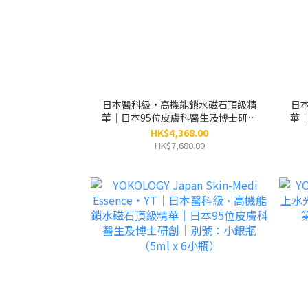
日本醫科級•高機能鎖水磁石頂級精
日
華｜日本95位皮膚科醫生及博士研創
華
｜別號：小銀瓶 / 6盒（原價：
HK$4,368.00
$7,680）
HK$7,680.00