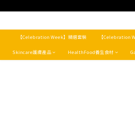
【Celebration Week】精選套裝
【Celebratio
Skincare護膚產品
HealthFood養生食材
G