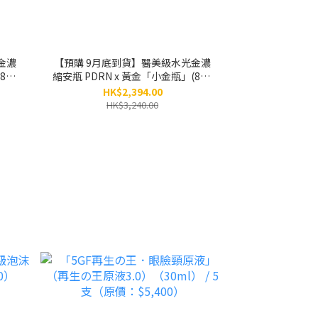
金濃
【預購 9月底到貨】醫美級水光金濃
8ml
縮安瓶 PDRN x 黃金「小金瓶」(8ml
0）
x 5小瓶） / 3盒 （原價：$3,240）
HK$2,394.00
HK$3,240.00