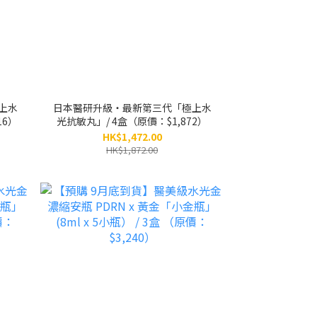
上水
日本醫研升級・最新第三代「極上水
16）
光抗敏丸」/ 4盒（原價：$1,872）
HK$1,472.00
HK$1,872.00