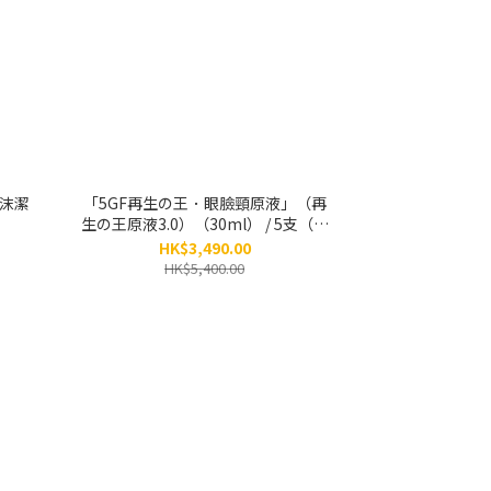
泡沫潔
「5GF再生の王．眼臉頸原液」（再
生の王原液3.0）（30ml） / 5支（原
價：$5,400）
HK$3,490.00
HK$5,400.00