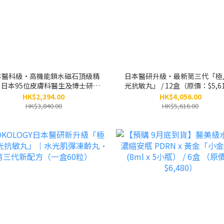
本醫科級•高機能鎖水磁石頂級精
日本醫研升級・最新第三代「極
｜日本95位皮膚科醫生及博士研創
光抗敏丸」 / 12盒（原價：$5,6
｜別號：小銀瓶 / 3盒（原價：
HK$2,394.00
HK$4,056.00
$3,840）
HK$3,840.00
HK$5,616.00