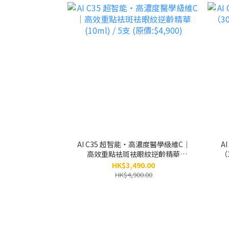
AI C35 超智能‧高濃度醫學級維C｜
A
高效重點袪斑袪眼紋逆齡精華
（
(10ml) / 5支 (原價:$4,900)
HK$3,490.00
HK$4,900.00