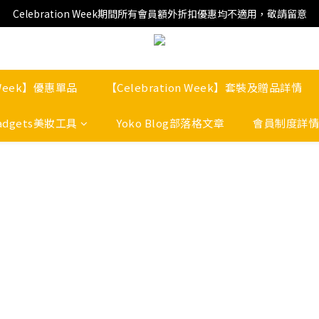
Celebration Week期間所有會員額外折扣優惠均不適用，敬請留意
n Week】優惠單品
【Celebration Week】套裝及贈品詳情
adgets美妝工具
Yoko Blog部落格文章
會員制度詳情