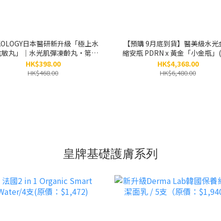
KOLOGY日本醫研新升級「極上水
【預購 9月底到貨】醫美級水光
抗敏丸」｜水光肌彈凍齡丸•第三
縮安瓶 PDRN x 黃金「小金瓶」(
代新配方（一盒60粒）
x 5小瓶） / 6盒 （原價：$6,48
HK$398.00
HK$4,368.00
HK$468.00
HK$6,480.00
皇牌基礎護膚系列