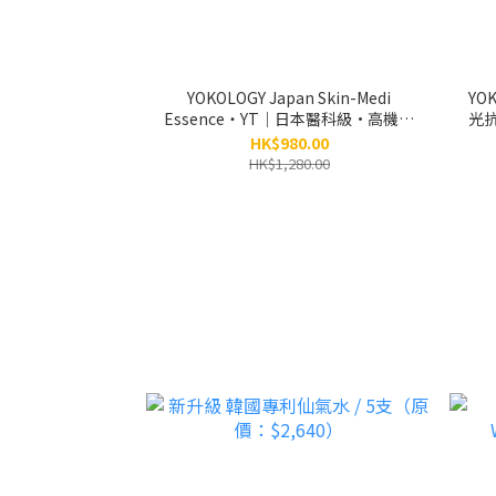
YOKOLOGY Japan Skin-Medi
YO
Essence・YT｜日本醫科級•高機能
光
鎖水磁石頂級精華｜日本95位皮膚科
HK$980.00
醫生及博士研創｜別號：小銀瓶
HK$1,280.00
（5ml x 6小瓶）