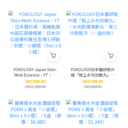
YOKOLOGY Japan Skin-
YOKOLOGY日本醫研新升
Medi Essence・YT｜日
級「極上水光抗敏丸」｜
本醫科級•高機能鎖水磁
水光肌彈凍齡丸•第三代
HK$980.00
HK$398.00
石頂級精華｜日本95位皮
新配方（一盒60粒）
HK$1,280.00
HK$468.00
膚科醫生及博士研創｜別
號：小銀瓶（5ml x 6小
瓶）