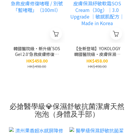
韓國醫院級‧新升級'SOS
【全新登場】YOKOLOGY
Gel 2.0'急救皮膚修復啫
韓國醫院級‧皮膚保濕紓
喱 / 別號「藍啫喱」
敏軟霜SOS
HK$458.00
HK$458.00
（100ml）
Cream（30g）｜3.0
HK$498.00
HK$498.00
Upgrade ｜敏感肌配方
｜ Made in Korea
必搶醫學級💎保濕舒敏抗菌潔膚天然
泡泡（身體及手部）