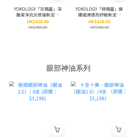
YOKOLOGY「灰精靈」深
YOKOLOGY「綠精靈」煥
層潔淨抗炎修復軟泥膜
膚細滑透亮紓敏軟泥膜
Clarifying & Detox Grey
Pro Renewing Green
HK$428.00
HK$428.00
Mask（100g）
Mask (100g)
HK$480.00
HK$480.00
眼部神油系列