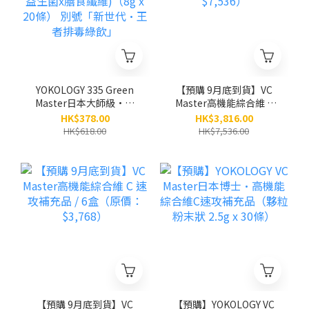
YOKOLOGY 335 Green
【預購 9月底到貨】VC
Master日本大師級•發
Master高機能綜合維 C
酵蔬果排毒綠粉（高質蔬
速攻補充品 / 12盒（原
HK$378.00
HK$3,816.00
果x益生菌x膳食纖維)
價：$7,536）
HK$618.00
HK$7,536.00
（8g x 20條） 別號「新
世代•王者排毒綠飲」
【預購 9月底到貨】VC
【預購】YOKOLOGY VC