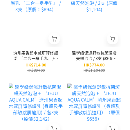
濟州果香超水感屏障修護
醫學級保濕舒敏抗菌潔膚
乳 「二合一身手乳」 / 3
天然泡泡 / 3支 (原價
支（原價：$894）
$1,104)
HK$714.00
HK$774.00
HK$894.00
HK$1,104.00