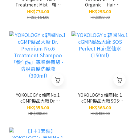
Treatment Mist│韓國
Organic’ Hair
No.6天然有機植萃護髮噴
Treatment Mist│韓國
HK$774.00
HK$298.00
霧（免沖洗）
No.6天然有機植萃護髮噴
HK$1,164.00
HK$388.00
（100ml）/3支 (原
霧「髮仙霧」（免沖洗）
價:$1,164)
（100ml）
YOKOLOGY x 韓國No.1
YOKOLOGY x 韓國No.1
cGMP髮品大廠 Dr.
cGMP髮品大廠 SOS
Premium No.6
Perfect Hair髮仙水
HK$358.00
HK$368.00
Treatment Shampoo
（150ml）
HK$398.00
HK$438.00
「髮仙洗」專業保養級•
防脫育髮洗髮液
（300ml）