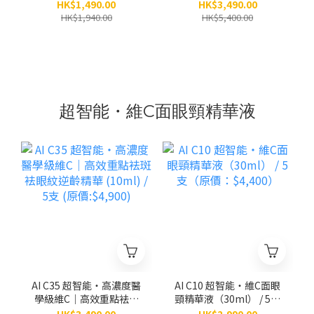
（原價：$1,940）
3.0）（30ml） / 5支（原
HK$1,490.00
HK$3,490.00
價：$5,400）
HK$1,940.00
HK$5,400.00
超智能・維C面眼頸精華液
AI C35 超智能‧高濃度醫
AI C10 超智能‧維C面眼
學級維C｜高效重點袪斑
頸精華液（30ml） / 5支
袪眼紋逆齡精華 (10ml) /
（原價：$4,400）