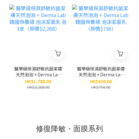
體及手部敏感肌適用）
（200ML）
醫學級保濕舒敏抗菌潔膚
醫學級保濕舒敏抗菌潔膚
天然泡泡 + Derma Lab
天然泡泡 + Derma Lab
韓國保養級 泡沫潔面乳
韓國保養級 泡沫潔面乳
HK$1,788.00
HK$636.00
各3支（原價$2,268）
（原價$756）
HK$2,268.00
HK$756.00
修復降敏・面膜系列