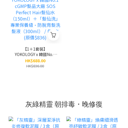
【1＋1套裝】
YOKOLOGY x 韓國No.1
cGMP髮品大廠 SOS
HK$688.00
Perfect Hair髮仙水
HK$836.00
（150ml）＋「髮仙洗」
專業保養級•防脫育髮洗
髮液（300ml） / 各1支
(原價$836)
灰綠精靈 朝排毒・晚修復