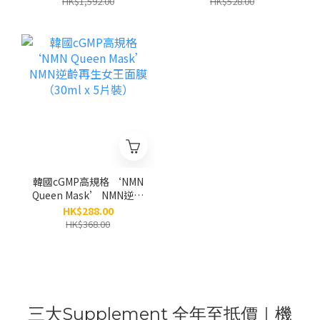
HK$1,592.00
HK$528.00
膜 (80g) 別號：「水庫面
膜」｜高階規格廠｜「無
添加」防腐劑和香料｜濕
敏肌和醫美肌適用 | 眼面
頸
韓國cGMP高規格 ‘NMN
Queen Mask’ NMN逆齡
再生女王面膜（30ml x 5
HK$288.00
片裝）
HK$368.00
三大Supplement 全年至抵價｜機