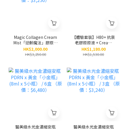
Magic Collagen Cream
【體驗套裝】H80+ 抗衰
Mist「逆齡魔法」膠原面
老膠原原液 + Cream
霜噴霧（80ml）/ 5支
Mist膠原面霜噴霧
HK$2,000.00
HK$1,180.00
（原價：$3,250）
HK$3,250.00
HK$1,530.00
醫美級水光金濃縮安瓶
醫美級水光金濃縮安瓶