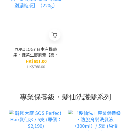
YOKOLOGY 日本有機蔬
果•健美生酵素膏【高級
別濃縮版】（220g）
HK$691.00
HK$768.00
專業保養級・髮仙洗護髮系列