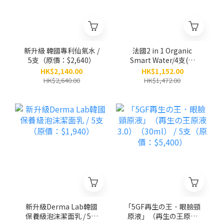
新升級 韓國專利仙氣水 /
法國2 in 1 Organic
5支（原價：$2,640）
Smart Water/4支(原
價：$1,472)
HK$2,140.00
HK$1,152.00
HK$2,640.00
HK$1,472.00
新升級Derma Lab韓國
「5GF再生の王．眼臉頸
保養級泡沫潔面乳 / 5支
原液」（再生の王原液