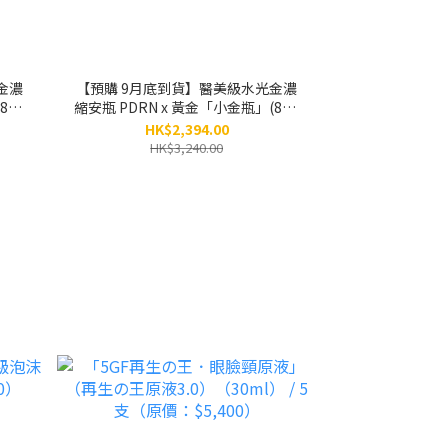
金濃
【預購 9月底到貨】醫美級水光金濃
8ml
縮安瓶 PDRN x 黃金「小金瓶」(8ml
0）
x 5小瓶） / 3盒 （原價：$3,240）
HK$2,394.00
HK$3,240.00