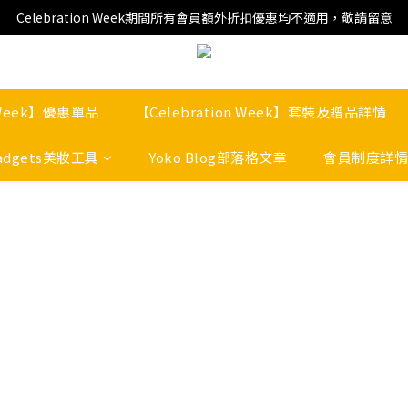
Celebration Week期間所有會員額外折扣優惠均不適用，敬請留意
n Week】優惠單品
【Celebration Week】套裝及贈品詳情
adgets美妝工具
Yoko Blog部落格文章
會員制度詳情