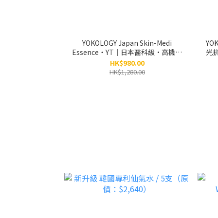
YOKOLOGY Japan Skin-Medi
YO
Essence・YT｜日本醫科級•高機能
光
鎖水磁石頂級精華｜日本95位皮膚科
HK$980.00
醫生及博士研創｜別號：小銀瓶
HK$1,280.00
（5ml x 6小瓶）