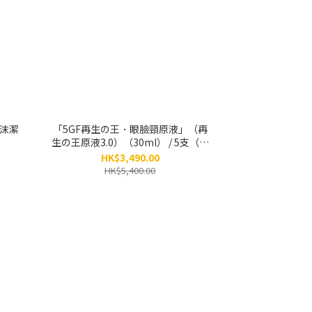
泡沫潔
「5GF再生の王．眼臉頸原液」（再
生の王原液3.0）（30ml） / 5支（原
價：$5,400）
HK$3,490.00
HK$5,400.00