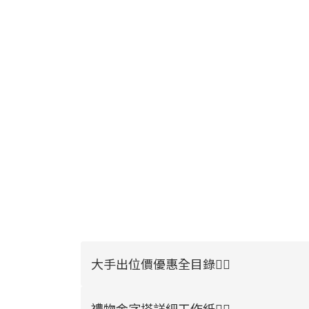
大手出位價優惠全目錄👉🏻
禮物金字塔詳細工作紙👉🏻