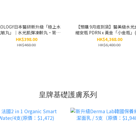
KOLOGY日本醫研新升級「極上水
【預購 9月底到貨】醫美級水光
抗敏丸」｜水光肌彈凍齡丸•第三
縮安瓶 PDRN x 黃金「小金瓶」(
代新配方（一盒60粒）
x 5小瓶） / 6盒 （原價：$6,48
HK$398.00
HK$4,368.00
HK$468.00
HK$6,480.00
皇牌基礎護膚系列