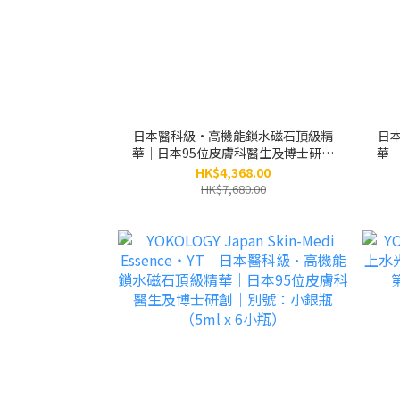
日本醫科級•高機能鎖水磁石頂級精
日
華｜日本95位皮膚科醫生及博士研創
華
｜別號：小銀瓶 / 6盒（原價：
HK$4,368.00
$7,680）
HK$7,680.00