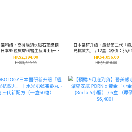
本醫科級•高機能鎖水磁石頂級精
日本醫研升級・最新第三代「極
｜日本95位皮膚科醫生及博士研創
光抗敏丸」 / 12盒（原價：$5,6
｜別號：小銀瓶 / 3盒（原價：
HK$2,394.00
HK$4,056.00
$3,840）
HK$3,840.00
HK$5,616.00