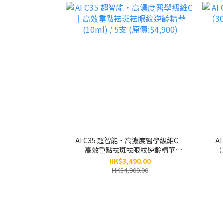
AI C35 超智能‧高濃度醫學級維C｜
A
高效重點袪斑袪眼紋逆齡精華
（
(10ml) / 5支 (原價:$4,900)
HK$3,490.00
HK$4,900.00