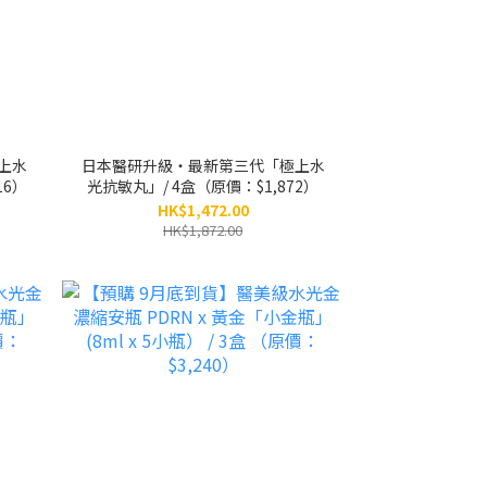
上水
日本醫研升級・最新第三代「極上水
16）
光抗敏丸」/ 4盒（原價：$1,872）
HK$1,472.00
HK$1,872.00