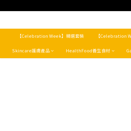
【Celebration Week】精選套裝
【Celebratio
Skincare護膚產品
HealthFood養生食材
G