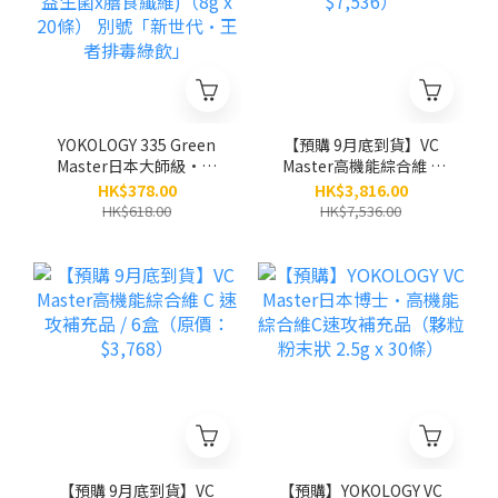
YOKOLOGY 335 Green
【預購 9月底到貨】VC
Master日本大師級•發
Master高機能綜合維 C
酵蔬果排毒綠粉（高質蔬
速攻補充品 / 12盒（原
HK$378.00
HK$3,816.00
果x益生菌x膳食纖維)
價：$7,536）
HK$618.00
HK$7,536.00
（8g x 20條） 別號「新
世代•王者排毒綠飲」
【預購 9月底到貨】VC
【預購】YOKOLOGY VC