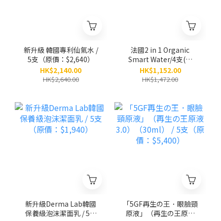
新升級 韓國專利仙氣水 /
法國2 in 1 Organic
5支（原價：$2,640）
Smart Water/4支(原
價：$1,472)
HK$2,140.00
HK$1,152.00
HK$2,640.00
HK$1,472.00
新升級Derma Lab韓國
「5GF再生の王．眼臉頸
保養級泡沫潔面乳 / 5支
原液」（再生の王原液