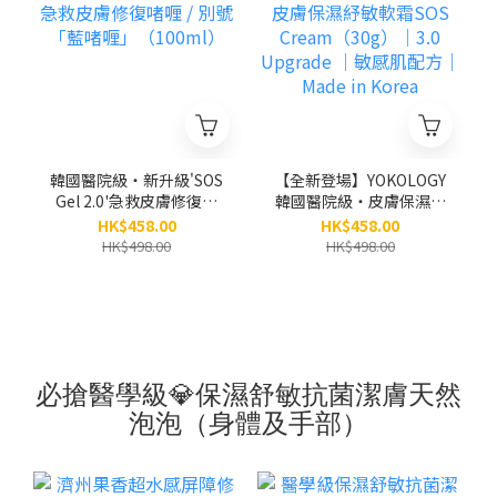
韓國醫院級‧新升級'SOS
【全新登場】YOKOLOGY
Gel 2.0'急救皮膚修復啫
韓國醫院級‧皮膚保濕紓
喱 / 別號「藍啫喱」
敏軟霜SOS
HK$458.00
HK$458.00
（100ml）
Cream（30g）｜3.0
HK$498.00
HK$498.00
Upgrade ｜敏感肌配方
｜ Made in Korea
必搶醫學級💎保濕舒敏抗菌潔膚天然
泡泡（身體及手部）