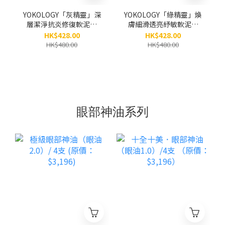
YOKOLOGY「灰精靈」深
YOKOLOGY「綠精靈」煥
層潔淨抗炎修復軟泥膜
膚細滑透亮紓敏軟泥膜
Clarifying & Detox Grey
Pro Renewing Green
HK$428.00
HK$428.00
Mask（100g）
Mask (100g)
HK$480.00
HK$480.00
眼部神油系列