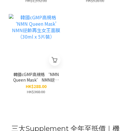
HK$1,592.00
HK$528.00
膜 (80g) 別號：「水庫面
膜」｜高階規格廠｜「無
添加」防腐劑和香料｜濕
敏肌和醫美肌適用 | 眼面
頸
韓國cGMP高規格 ‘NMN
Queen Mask’ NMN逆齡
再生女王面膜（30ml x 5
HK$288.00
片裝）
HK$368.00
三大Supplement 全年至抵價｜機