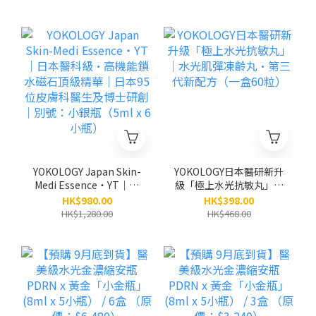
YOKOLOGY Japan Skin-
YOKOLOGY日本醫研新升
Medi Essence・YT｜日
級「極上水光抗敏丸」｜
本醫科級•高機能鎖水磁
水光肌彈凍齡丸•第三代
HK$980.00
HK$398.00
石頂級精華｜日本95位皮
新配方（一盒60粒）
HK$1,280.00
HK$468.00
膚科醫生及博士研創｜別
號：小銀瓶（5ml x 6小
瓶）