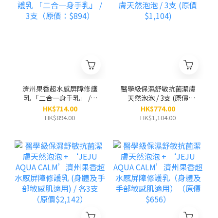
濟州果香超水感屏障修護
醫學級保濕舒敏抗菌潔膚
乳 「二合一身手乳」 / 3
天然泡泡 / 3支 (原價
支（原價：$894）
$1,104)
HK$714.00
HK$774.00
HK$894.00
HK$1,104.00