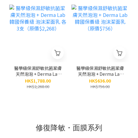
體及手部敏感肌適用）
（200ML）
醫學級保濕舒敏抗菌潔膚
醫學級保濕舒敏抗菌潔膚
天然泡泡 + Derma Lab
天然泡泡 + Derma Lab
韓國保養級 泡沫潔面乳
韓國保養級 泡沫潔面乳
HK$1,788.00
HK$636.00
各3支（原價$2,268）
（原價$756）
HK$2,268.00
HK$756.00
修復降敏・面膜系列