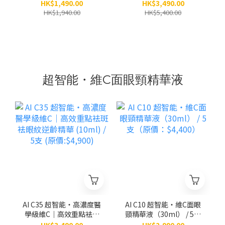
（原價：$1,940）
3.0）（30ml） / 5支（原
HK$1,490.00
HK$3,490.00
價：$5,400）
HK$1,940.00
HK$5,400.00
超智能・維C面眼頸精華液
AI C35 超智能‧高濃度醫
AI C10 超智能‧維C面眼
學級維C｜高效重點袪斑
頸精華液（30ml） / 5支
袪眼紋逆齡精華 (10ml) /
（原價：$4,400）