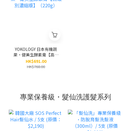
YOKOLOGY 日本有機蔬
果•健美生酵素膏【高級
別濃縮版】（220g）
HK$691.00
HK$768.00
專業保養級・髮仙洗護髮系列