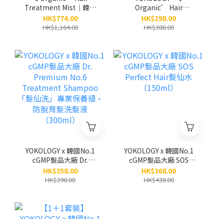
Treatment Mist│韓國
Organic’ Hair
No.6天然有機植萃護髮噴
Treatment Mist│韓國
HK$774.00
HK$298.00
霧（免沖洗）
No.6天然有機植萃護髮噴
HK$1,164.00
HK$388.00
（100ml）/3支 (原
霧「髮仙霧」（免沖洗）
價:$1,164)
（100ml）
YOKOLOGY x 韓國No.1
YOKOLOGY x 韓國No.1
cGMP髮品大廠 Dr.
cGMP髮品大廠 SOS
Premium No.6
Perfect Hair髮仙水
HK$358.00
HK$368.00
Treatment Shampoo
（150ml）
HK$398.00
HK$438.00
「髮仙洗」專業保養級•
防脫育髮洗髮液
（300ml）