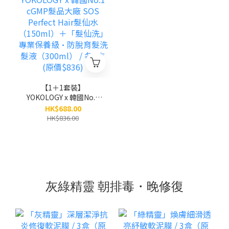
【1＋1套裝】
YOKOLOGY x 韓國No.1
cGMP髮品大廠 SOS
HK$688.00
Perfect Hair髮仙水
HK$836.00
（150ml）＋「髮仙洗」
專業保養級•防脫育髮洗
髮液（300ml） / 各1支
(原價$836)
灰綠精靈 朝排毒・晚修復