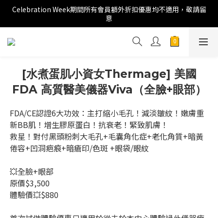
Celebration Week期間所有會員額外折扣優惠均不適用，敬請留
意
[水煮蛋肌小資女Thermage] 美國
FDA 高質醫美儀器Viva（全臉+眼部）
FDA/CE認證6大功效：主打縮小毛孔！減淡皺紋！嫩膚重
新BB肌！增生膠原蛋白！抗衰老！緊致肌膚！
救星！對付黑頭粉刺大毛孔+毛囊角化症+老化角質+暗黃
倦容+凹洞疤痕+暗瘡印/色斑 +眼袋/眼紋
💥全臉+眼部
原價$3,500
體驗價💥$880