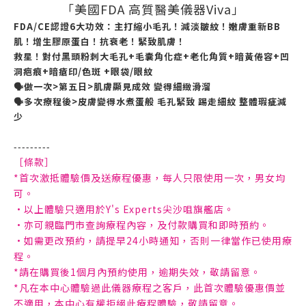
「美國FDA 高質醫美儀器Viva」
FDA/CE認證6大功效：主打縮小毛孔！減淡皺紋！嫩膚重新BB
肌！增生膠原蛋白！抗衰老！緊致肌膚！
救星！對付黑頭粉刺大毛孔+毛囊角化症+老化角質+暗黃倦容+凹
洞疤痕+暗瘡印/色斑 +眼袋/眼紋
🗣️做一次>第五日>肌膚顯見成效 變得細緻滑溜
🗣️多次療程後>皮膚變得水煮蛋般 毛孔緊致 踢走細紋 整體瑕疵減
少
---------
［條款］
*首次激抵體驗價及送療程優惠，每人只限使用一次，男女均
可。
•以上體驗只適用於Y's Experts尖沙咀旗艦店。
•亦可親臨門市查詢療程內容，及付款購買和即時預約。
•如需更改預約，請提早24小時通知，否則一律當作已使用療
程。
*請在購買後1個月內預約使用，逾期失效，敬請留意。
*凡在本中心體驗過此儀器療程之客戶，此首次體驗優惠價並
不適用，本中心有權拒絕此療程體驗，敬請留意。