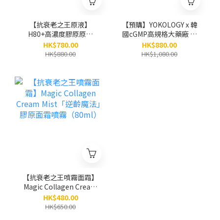
【抗衰老之王原液】
【預購】YOKOLOGY x 韓
H80+高濃度膠原原液
國cGMP高規格大藥廠 韓
Exosome x PDRN x
國 KFDA認證•「塗抹
HK$780.00
HK$880.00
Collagen x
式」醫美級水光金濃縮安
HK$880.00
HK$1,080.00
Peptides（30ml）
瓶 PDRN x 黃金「小金
瓶」(8ml x 5小瓶）
【抗衰老之王噴霧面霜】
Magic Collagen Cream
Mist「逆齡魔法」膠原面
HK$480.00
霜噴霧（80ml）
HK$650.00