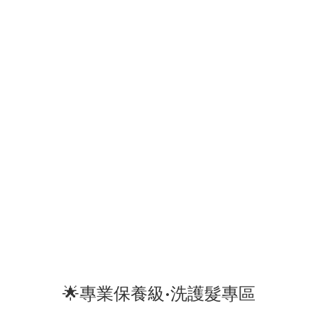
🌟專業保養級•洗護髮專區