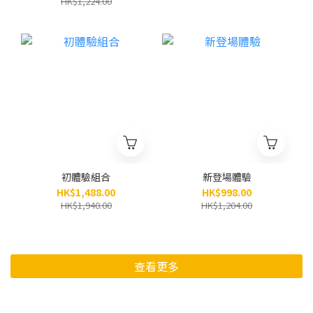
HK$1,224.00
養級•防脫育髮洗髮液 +
No.6天然有機植萃護髮噴
霧 / 各1支 (原價$1,224)
初體驗組合
新登場體驗
HK$1,488.00
HK$998.00
HK$1,940.00
HK$1,204.00
查看更多