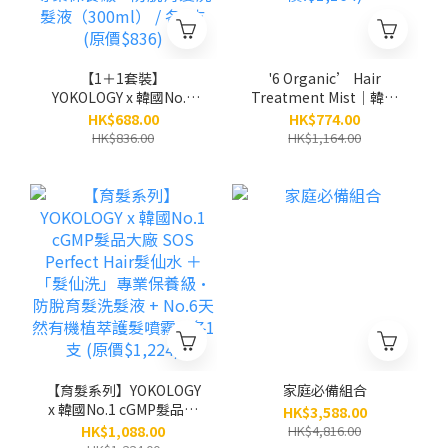
【1＋1套裝】
'6 Organic’ Hair
YOKOLOGY x 韓國No.1
Treatment Mist│韓國
cGMP髮品大廠 SOS
No.6天然有機植萃護髮噴
HK$688.00
HK$774.00
Perfect Hair髮仙水
霧（免沖洗）
HK$836.00
HK$1,164.00
（150ml）＋「髮仙洗」
（100ml）/3支 (原
專業保養級•防脫育髮洗
價:$1,164)
髮液（300ml） / 各1支
(原價$836)
【育髮系列】YOKOLOGY
家庭必備組合
x 韓國No.1 cGMP髮品大
HK$3,588.00
廠 SOS Perfect Hair髮仙
HK$1,088.00
HK$4,816.00
水 ＋「髮仙洗」專業保