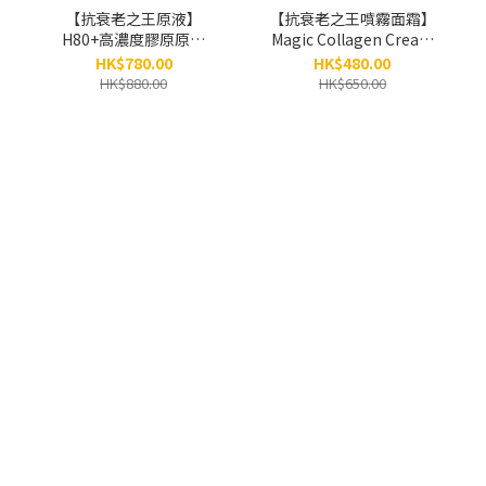
【抗衰老之王原液】
【抗衰老之王噴霧面霜】
H80+高濃度膠原原液
Magic Collagen Cream
Exosome x PDRN x
Mist「逆齡魔法」膠原面
HK$780.00
HK$480.00
Collagen x
霜噴霧（80ml）
HK$880.00
HK$650.00
Peptides（30ml）