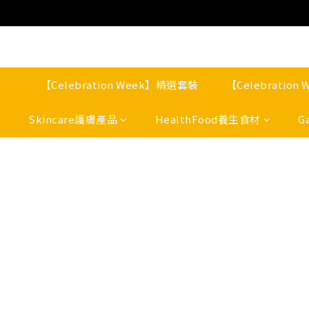
【Celebration Week】精選套裝
【Celebratio
Skincare護膚產品
HealthFood養生食材
G