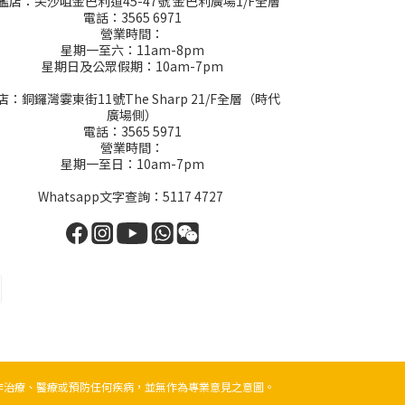
艦店：尖沙咀金巴利道45-47號 金巴利廣場1/F全層
電話：3565 6971
營業時間：
星期一至六：11am-8pm
星期日及公眾假期：10am-7pm
店：銅鑼灣霎東街11號The Sharp 21/F全層（時代
廣場側）
電話：3565 5971
營業時間：
星期一至日：10am-7pm
Whatsapp文字查詢：5117 4727
作治療、醫療或預防任何疾病，並無作為專業意見之意圖。