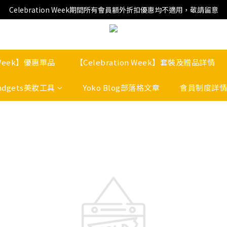
Celebration Week期間所有會員額外折扣優惠均不適用，敬請留意
n Week】優惠單品
【Celebration Week】套裝及贈品詳情
adgets美妝工具
Yoko Blog部落格文章
會員制度詳情